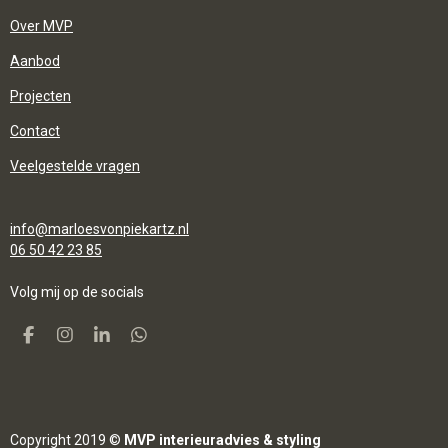
Over MVP
Aanbod
Projecten
Contact
Veelgestelde vragen
info@marloesvonpiekartz.nl
06 50 42 23 85
Volg mij op de
socials
F
I
L
W
A
N
I
H
C
S
N
A
E
T
K
T
B
A
E
S
O
G
D
A
O
R
I
P
Copyright 2019 ©
MVP interieuradvies & styling