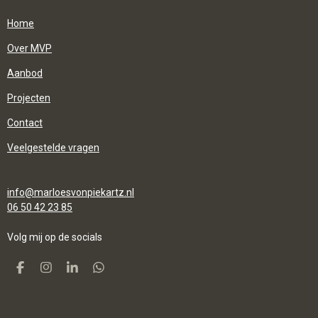
Home
Over MVP
Aanbod
Projecten
Contact
Veelgestelde vragen
info@marloesvonpiekartz.nl
06 50 42 23 85
Volg mij op de
socials
F
I
L
W
A
N
I
H
C
S
N
A
E
T
K
T