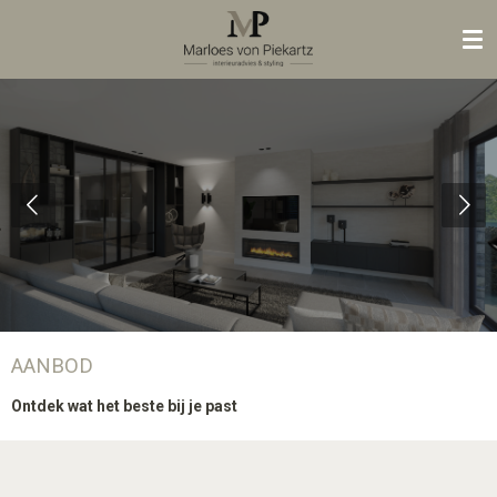
Ga
direct
naar
de
hoofdinhoud
AANBOD
Ontdek wat het beste bij je past