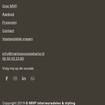
Over MVP
Aanbod
Projecten
Contact
Veelgestelde vragen
info@marloesvonpiekartz.nl
06 50 42 23 85
Volg mij op de
socials
F
I
L
W
A
N
I
H
C
S
N
A
E
T
K
T
B
A
E
S
O
G
D
A
O
R
I
P
Copyright 2019 ©
MVP interieuradvies & styling